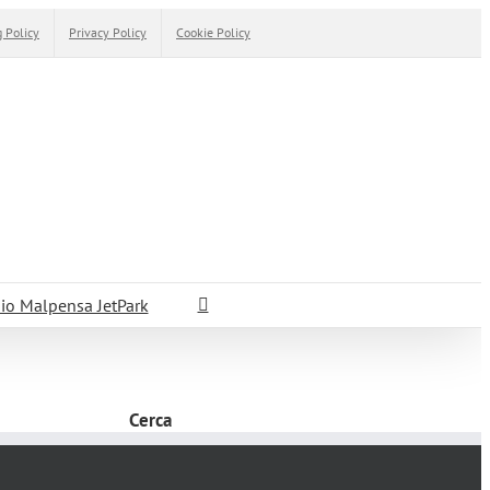
 Policy
Privacy Policy
Cookie Policy
io Malpensa JetPark
Cerca
Cerca
per: