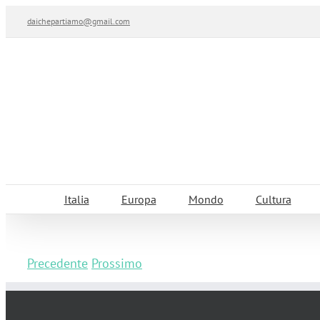
Salta
daichepartiamo@gmail.com
al
contenuto
Italia
Europa
Mondo
Cultura
Precedente
Prossimo
Dove dormire in Umbria: il resort Borgo