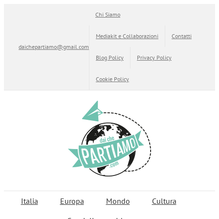
Salta
Chi Siamo
al
contenuto
Mediakit e Collaborazioni
Contatti
daichepartiamo@gmail.com
Blog Policy
Privacy Policy
Cookie Policy
Italia
Europa
Mondo
Cultura