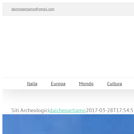
Salta
daichepartiamo@gmail.com
al
contenuto
Italia
Europa
Mondo
Cultura
Siti Archeologici
daichepartiamo
2017-03-28T17:54:5