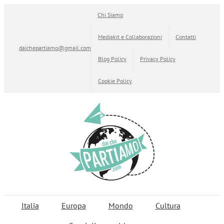
Salta
kampungbet
kampungbet
kampungbet
Chi Siamo
al
contenuto
Mediakit e Collaborazioni
Contatti
daichepartiamo@gmail.com
Blog Policy
Privacy Policy
Cookie Policy
Italia
Europa
Mondo
Cultura