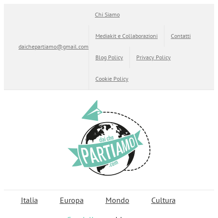
Salta
Chi Siamo
al
contenuto
Mediakit e Collaborazioni
Contatti
daichepartiamo@gmail.com
Blog Policy
Privacy Policy
Cookie Policy
Italia
Europa
Mondo
Cultura