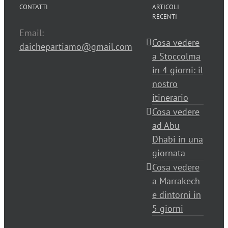
CONTATTI
ARTICOLI
RECENTI
Email:
Cosa vedere
daichepartiamo@gmail.com
a Stoccolma
in 4 giorni: il
nostro
itinerario
Cosa vedere
ad Abu
Dhabi in una
giornata
Cosa vedere
a Marrakech
e dintorni in
5 giorni