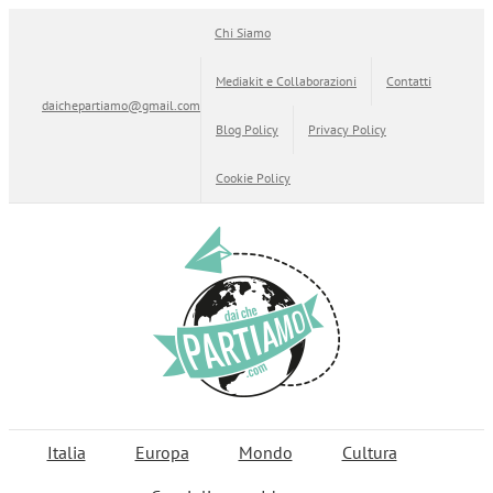
Salta
Chi Siamo
al
contenuto
Mediakit e Collaborazioni
Contatti
daichepartiamo@gmail.com
Blog Policy
Privacy Policy
Cookie Policy
Italia
Europa
Mondo
Cultura