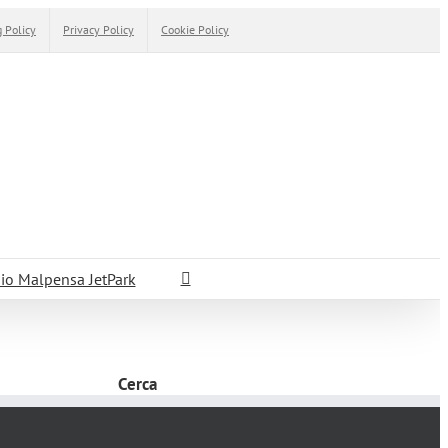
 Policy
Privacy Policy
Cookie Policy
io Malpensa JetPark
Cerca
Cerca
per: