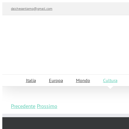
Salta
daichepartiamo@gmail.com
al
contenuto
Italia
Europa
Mondo
Cultura
Precedente
Prossimo
Museo Nazionale Scienza e Tecnologia L