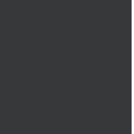
a.
che
no
i che