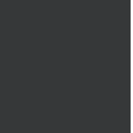
ià lo
tiche