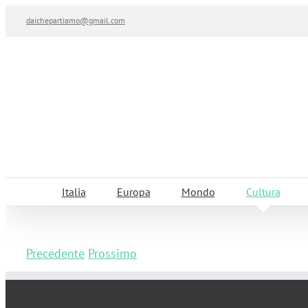
Salta
daichepartiamo@gmail.com
al
contenuto
Italia
Europa
Mondo
Cultura
Precedente
Prossimo
La mostra di Magritte a Milano con i bam