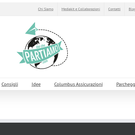
Chi Siamo
Mediakit e Collaborazioni
Contatti
Blog
Consigli
Idee
Columbus Assicurazioni
Parchegg
bini: Inside Magritte