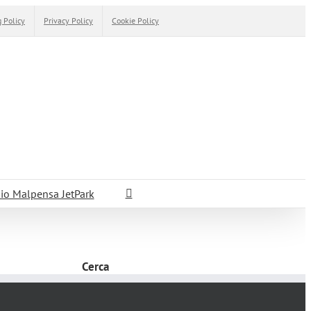
 Policy
Privacy Policy
Cookie Policy
io Malpensa JetPark
Cerca
Cerca
per: