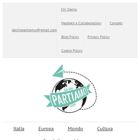
Salta
Chi Siamo
al
contenuto
Mediakit e Collaborazioni
Contatti
daichepartiamo@gmail.com
Blog Policy
Privacy Policy
Cookie Policy
Italia
Europa
Mondo
Cultura