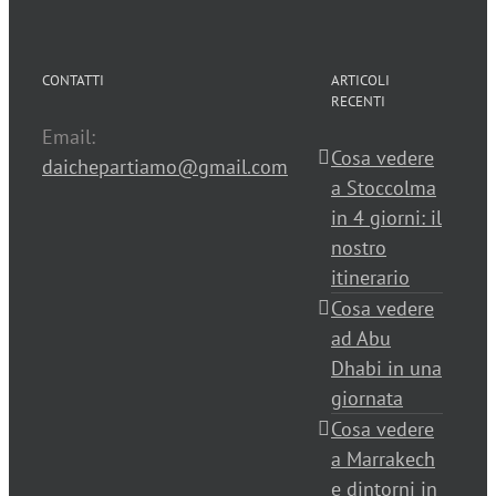
CONTATTI
ARTICOLI
RECENTI
Email:
Cosa vedere
daichepartiamo@gmail.com
a Stoccolma
in 4 giorni: il
nostro
itinerario
Cosa vedere
ad Abu
Dhabi in una
giornata
Cosa vedere
a Marrakech
e dintorni in