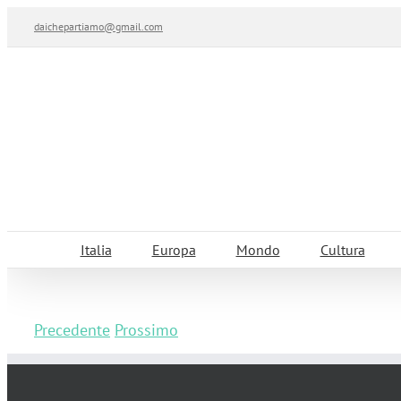
Salta
daichepartiamo@gmail.com
al
contenuto
Italia
Europa
Mondo
Cultura
Precedente
Prossimo
Organizzare una vacanza in camper in E