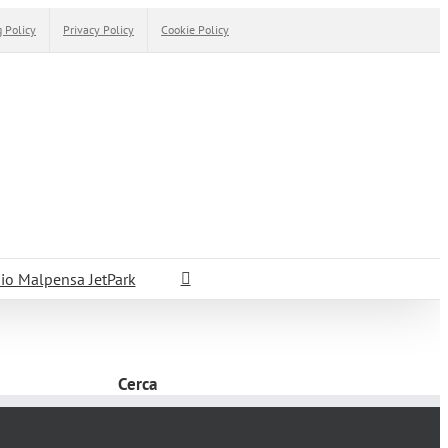
 Policy
Privacy Policy
Cookie Policy
io Malpensa JetPark
Cerca
Cerca
per: