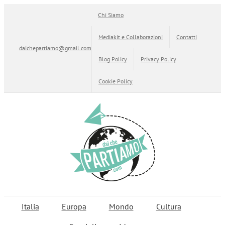
Salta
Chi Siamo
al
contenuto
Mediakit e Collaborazioni
Contatti
daichepartiamo@gmail.com
Blog Policy
Privacy Policy
Cookie Policy
Italia
Europa
Mondo
Cultura