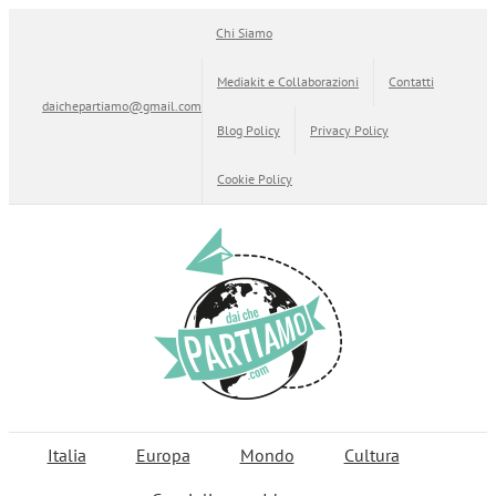
Salta
Chi Siamo
al
contenuto
Mediakit e Collaborazioni
Contatti
daichepartiamo@gmail.com
Blog Policy
Privacy Policy
Cookie Policy
Italia
Europa
Mondo
Cultura