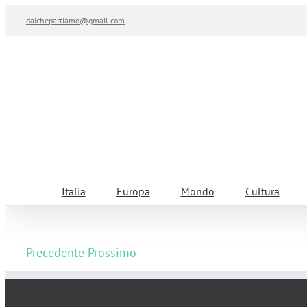
Salta
daichepartiamo@gmail.com
al
contenuto
Italia
Europa
Mondo
Cultura
Precedente
Prossimo
Vacanze sull’Alpe di Siusi: quando la rea