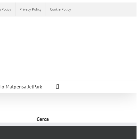
 Policy
Privacy Policy
Cookie Policy
io Malpensa JetPark
Cerca
Cerca
per: