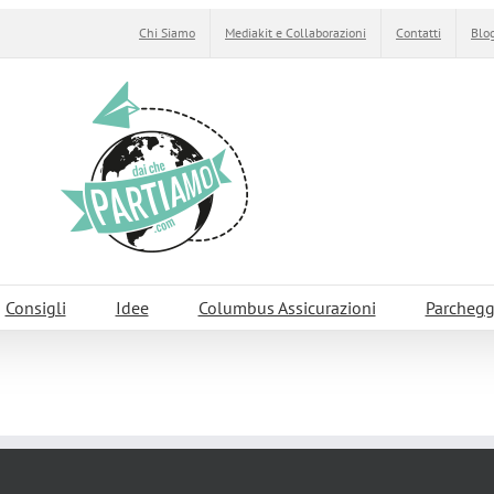
Chi Siamo
Mediakit e Collaborazioni
Contatti
Blog
Consigli
Idee
Columbus Assicurazioni
Parchegg
ltà supera il sogno!