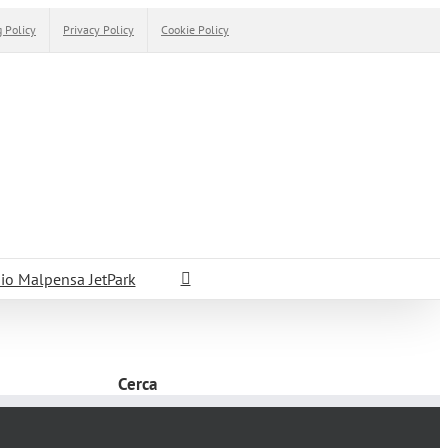
 Policy
Privacy Policy
Cookie Policy
io Malpensa JetPark
Cerca
Cerca
per: