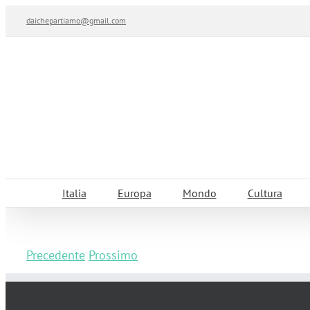
Salta
daichepartiamo@gmail.com
al
contenuto
Italia
Europa
Mondo
Cultura
Precedente
Prossimo
Cosa vedere a Chianciano Terme in due g