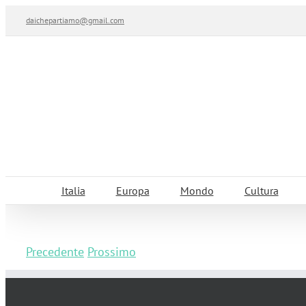
Salta
daichepartiamo@gmail.com
al
contenuto
Italia
Europa
Mondo
Cultura
Precedente
Prossimo
La Casa Bergamasca di Babbo Natale a