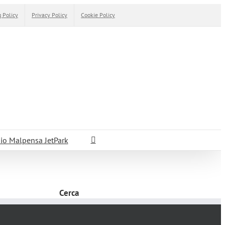
 Policy
Privacy Policy
Cookie Policy
io Malpensa JetPark
Cerca
Cerca
per: