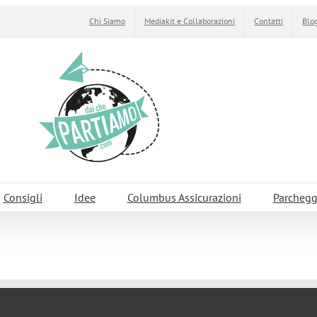
Chi Siamo
Mediakit e Collaborazioni
Contatti
Blog
Consigli
Idee
Columbus Assicurazioni
Parchegg
iù belli della Romagna