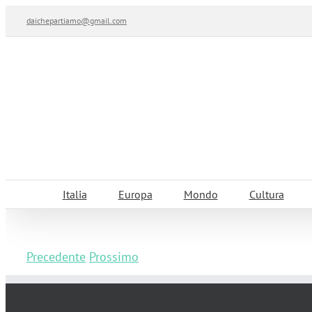
Salta
daichepartiamo@gmail.com
al
contenuto
Italia
Europa
Mondo
Cultura
Precedente
Prossimo
Cosa vedere a San Leo, uno dei borghi p