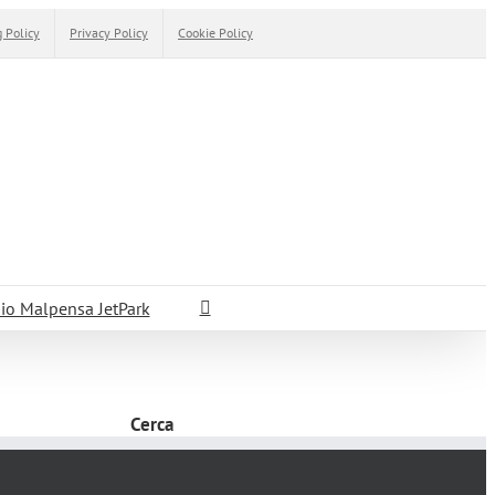
 Policy
Privacy Policy
Cookie Policy
io Malpensa JetPark
Cerca
Cerca
per: