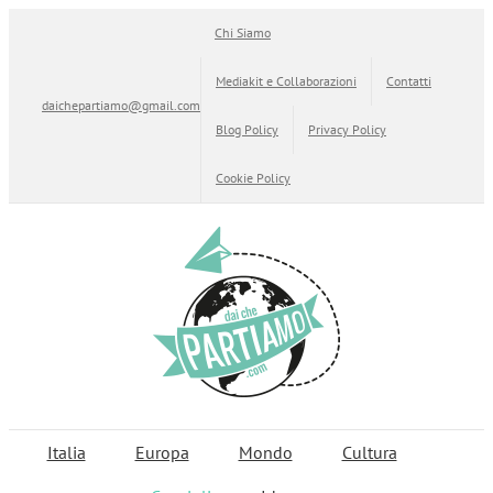
Salta
Chi Siamo
al
contenuto
Mediakit e Collaborazioni
Contatti
daichepartiamo@gmail.com
Blog Policy
Privacy Policy
Cookie Policy
Italia
Europa
Mondo
Cultura